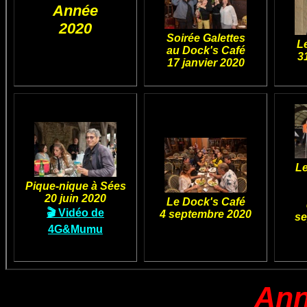
Année
2020
Soirée Galettes
L
au Dock's Café
3
17 janvier 2020
Le
Pique-nique à Sées
20 juin 2020
Le Dock's Café
🎬 Vidéo de
4 septembre 2020
se
4G&Mumu
Ann