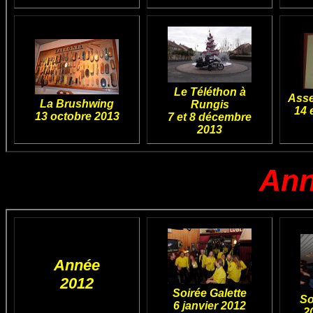
Le Téléthon à
Asse
La Brushwing
Rungis
14 
13 octobre 2013
7 et 8 décembre
2013
Ann
Année
2012
Soirée Galette
So
6 janvier 2012
2