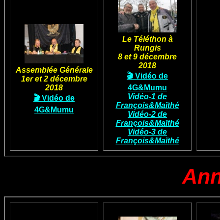
Le Téléthon à
Rungis
8 et 9 décembre
2018
Assemblée Générale
🎬 Vidéo de
1er et 2 décembre
2018
4G&Mumu
Vidéo-1 de
🎬 Vidéo de
François&Maïthé
4G&Mumu
Vidéo-2 de
François&Maïthé
Vidéo-3 de
François&Maïthé
Ann