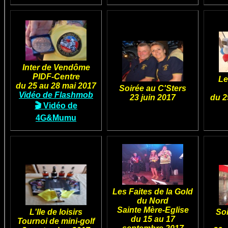
Inter de Vendôme
PIDF-Centre
Les
du 25 au 28 mai 2017
Soirée au C'Sters
Vidéo de Flashmob
23 juin 2017
du 29
🎬 Vidéo de
4G&Mumu
Les Faites de la Gold
du Nord
Sainte Mère-Eglise
L'Ile de loisirs
Soi
du 15 au 17
Tournoi de mini-golf