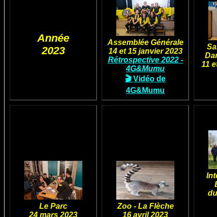
Année
Assemblée Générale
Sa
2023
14 et 15 janvier 2023
Dam
Rétrospective 2022 -
11 e
4G&Mumu
🎬 Vidéo de
4G&Mumu
In
du
Le Parc
Zoo - La Flèche
24 mars 2023
16 avril 2023