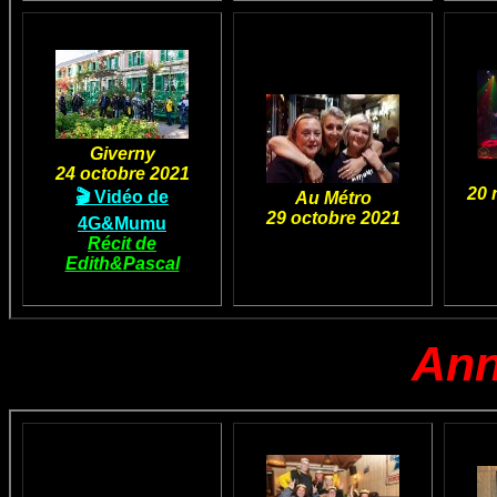
Giverny
24 octobre 2021
20 
🎬 Vidéo de
Au Métro
29 octobre 2021
4G&Mumu
Récit de
Edith&Pascal
Ann