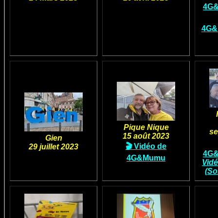
4G&
4G&
Pique Nique
se
15 août 2023
Gien
🎬 Vidéo de
29 juillet 2023
4G&
4G&Mumu
Vid
(So