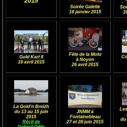
2015
Soirée Galette
Soi
16 janvier 2015
3
Fête de la Moto
Co
Gold Kart II
à Noyon
19 avril 2015
26 avril 2015
La Gold'n Breizh
Les
du 13 au 15 juin
JNMM à
2015
Fontainebleau
du 
Récit de
27 et 28 juin 2015
Didier&Odile