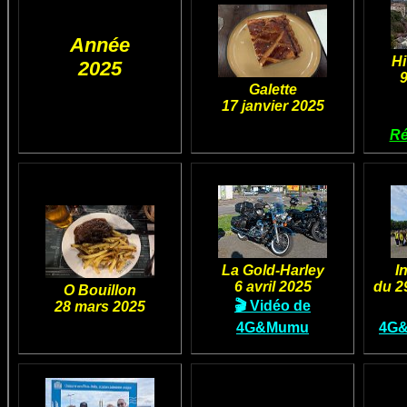
Année
Hi
2025
9
Galette
17 janvier 2025
Ré
La Gold-Harley
I
6 avril 2025
du 2
O Bouillon
🎬 Vidéo de
28 mars 2025
4G&Mumu
4G&