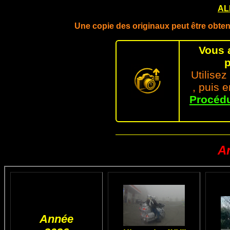
AL
Une copie des originaux peut être obt
Vous 
p
Utilisez
, puis 
Procédu
A
Année