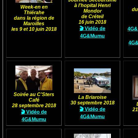
à l'hopital Henri
Week-en en
du
Mondor
Thiérahe
de Créteil
dans la région de
16 juin 2018
Maroilles
🎬 Vidéo de
4G&
les 9 et 10 juin 2018
4G&Mumu
4G&
Soirée au C'Sters
La Briaroise
Café
30 septembre 2018
28 septembre 2018
🎬 Vidéo de
21
🎬 Vidéo de
4G&Mumu
4G&Mumu