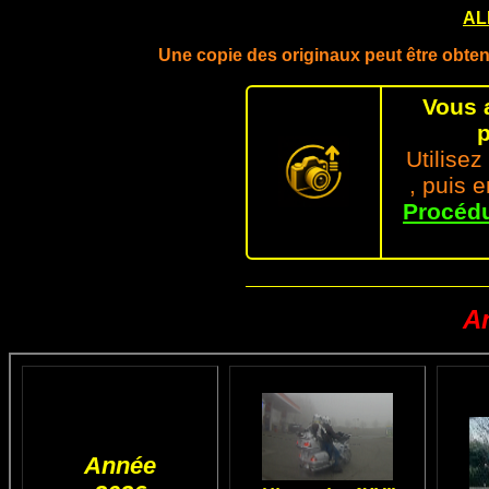
AL
Une copie des originaux peut être obt
Vous 
p
Utilisez
, puis 
Procédu
A
Année