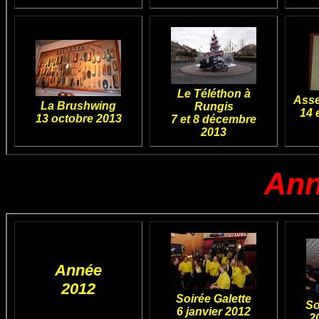
Le Téléthon à
Asse
La Brushwing
Rungis
14 
13 octobre 2013
7 et 8 décembre
2013
Ann
Année
2012
Soirée Galette
So
6 janvier 2012
2