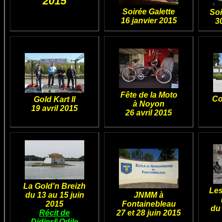
2015
Soirée Galette
Soi
16 janvier 2015
3
Fête de la Moto
Co
Gold Kart II
à Noyon
19 avril 2015
26 avril 2015
La Gold'n Breizh
Les
du 13 au 15 juin
JNMM à
2015
Fontainebleau
du 
Récit de
27 et 28 juin 2015
Didier&Odile