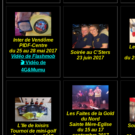
Inter de Vendôme
PIDF-Centre
Les
du 25 au 28 mai 2017
Soirée au C'Sters
Vidéo de Flashmob
23 juin 2017
du 29
🎬 Vidéo de
4G&Mumu
Les Faites de la Gold
du Nord
Sainte Mère-Eglise
L'Ile de loisirs
Soi
du 15 au 17
Tournoi de mini-golf