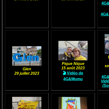
4G&
4G&
Pique Nique
se
15 août 2023
Gien
🎬 Vidéo de
29 juillet 2023
4G&
4G&Mumu
Vid
(So