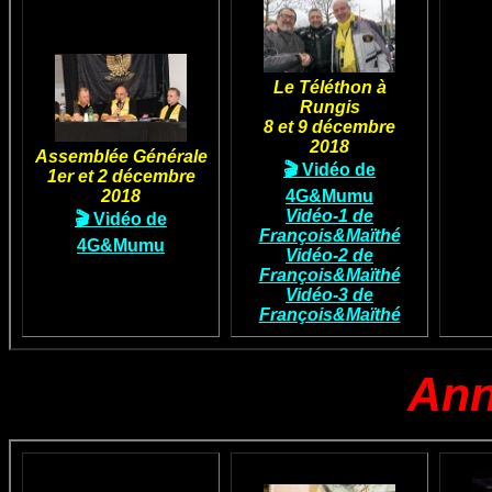
Le Téléthon à
Rungis
8 et 9 décembre
2018
Assemblée Générale
🎬 Vidéo de
1er et 2 décembre
2018
4G&Mumu
Vidéo-1 de
🎬 Vidéo de
François&Maïthé
4G&Mumu
Vidéo-2 de
François&Maïthé
Vidéo-3 de
François&Maïthé
Ann