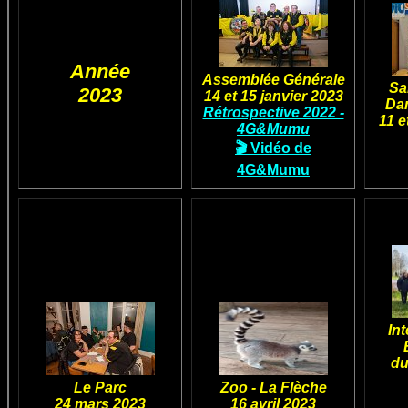
Année
Assemblée Générale
Sa
2023
14 et 15 janvier 2023
Dam
Rétrospective 2022 -
11 e
4G&Mumu
🎬 Vidéo de
4G&Mumu
In
du
Le Parc
Zoo - La Flèche
24 mars 2023
16 avril 2023