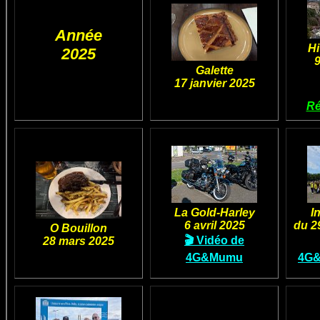
Année
Hi
2025
9
Galette
17 janvier 2025
Ré
La Gold-Harley
I
6 avril 2025
du 2
O Bouillon
🎬 Vidéo de
28 mars 2025
4G&Mumu
4G&