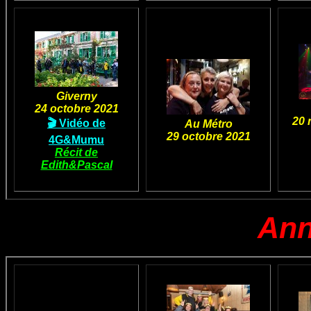
Giverny
24 octobre 2021
20 
🎬 Vidéo de
Au Métro
29 octobre 2021
4G&Mumu
Récit de
Edith&Pascal
Ann