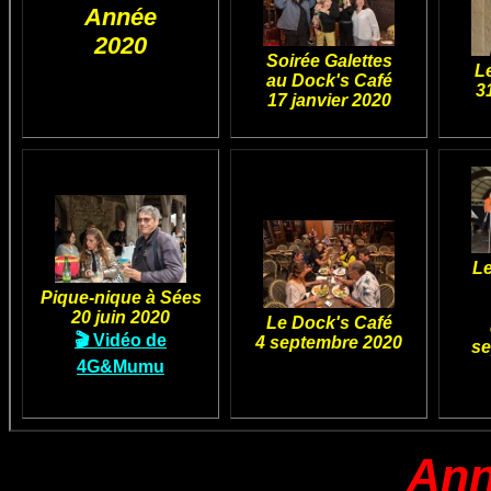
Année
2020
Soirée Galettes
L
au Dock's Café
3
17 janvier 2020
Le
Pique-nique à Sées
20 juin 2020
Le Dock's Café
🎬 Vidéo de
4 septembre 2020
se
4G&Mumu
Ann