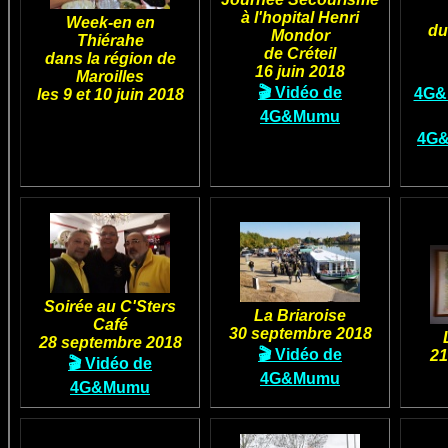
à l'hopital Henri
Week-en en
du
Mondor
Thiérahe
de Créteil
dans la région de
16 juin 2018
Maroilles
🎬 Vidéo de
4G&
les 9 et 10 juin 2018
4G&Mumu
4G&
Soirée au C'Sters
La Briaroise
Café
30 septembre 2018
28 septembre 2018
🎬 Vidéo de
21
🎬 Vidéo de
4G&Mumu
4G&Mumu