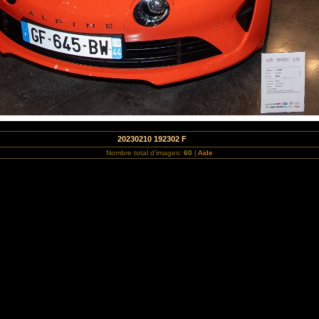
20230210 192302 F
Nombre total d'images:
60
|
Aide