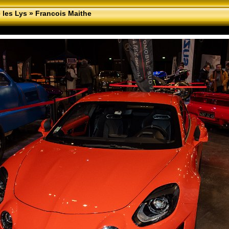
 les Lys
»
Francois Maithe