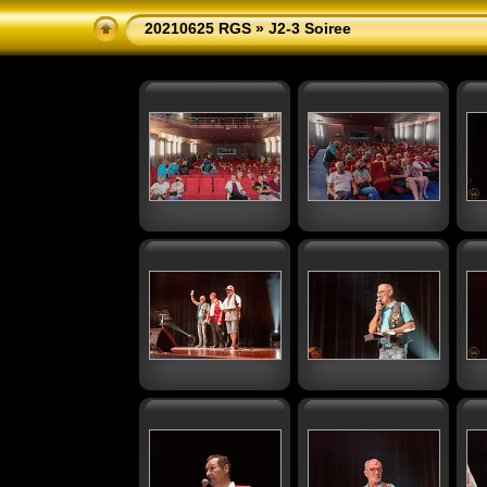
20210625 RGS
» J2-3 Soiree