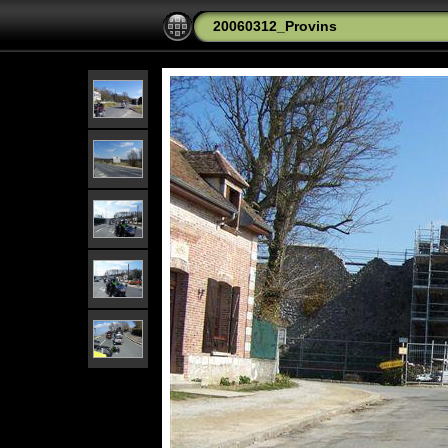
20060312_Provins